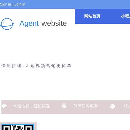
Sign in
|
Join in
网站首页
小程
Agent
website
快 速 搭 建，让 短 视 频 营 销 更 简 单
短视频
节省获客成本
植
快速涨粉，轻松拓客